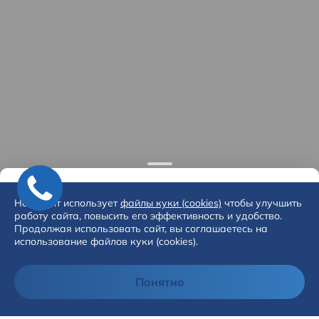
Наш сайт использует
файлы куки (cookies)
чтобы улучшить
работу сайта, повысить его эффективность и удобство.
Продолжая использовать сайт, вы соглашаетесь на
использование файлов куки (cookies).
Понятно