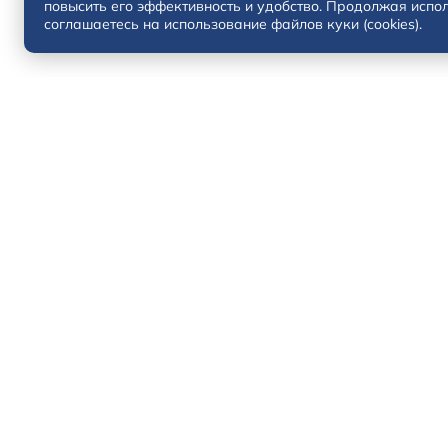
повысить его эффективность и удобство. Продолжая испол
соглашаетесь на использование файлов куки (cookies).
Solaris HC
Solaris KRX
Solaris KRS
Solaris HS
Вип-Авто на Московском 1к3
Телефон:
+7 (482) 248-03-81
vip@solaris-vip.ru
Тверь, Московское шоссе, 1к3 (2
ДЦ)